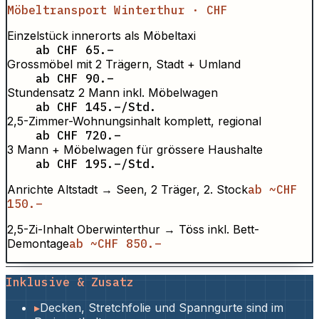
Möbeltransport Winterthur · CHF
Einzelstück innerorts als Möbeltaxi
ab CHF 65.–
Grossmöbel mit 2 Trägern, Stadt + Umland
ab CHF 90.–
Stundensatz 2 Mann inkl. Möbelwagen
ab CHF 145.–/Std.
2,5-Zimmer-Wohnungsinhalt komplett, regional
ab CHF 720.–
3 Mann + Möbelwagen für grössere Haushalte
ab CHF 195.–/Std.
Anrichte Altstadt → Seen, 2 Träger, 2. Stock
ab ~CHF
150.–
2,5-Zi-Inhalt Oberwinterthur → Töss inkl. Bett-
Demontage
ab ~CHF 850.–
Inklusive & Zusatz
▸
Decken, Stretchfolie und Spanngurte sind im