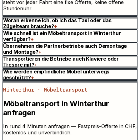
steht vor jeder Fahrt eine fixe Offerte, keine offene
Stundenuhr.
Woran erkenne ich, ob ich das Taxi oder das
Zügelteam brauche?
+
Wie schnell ist ein Möbeltransport in Winterthur
verfügbar?
+
Übernehmen die Partnerbetriebe auch Demontage
und Montage?
+
Transportieren die Betriebe auch Klaviere oder
Tresore mit?
+
Wie werden empfindliche Möbel unterwegs
geschützt?
+
Winterthur · Möbeltransport
Möbeltransport in Winterthur
anfragen
In rund 4 Minuten anfragen — Festpreis-Offerte in CHF,
kostenlos und unverbindlich.