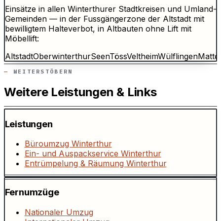
Einsätze in allen Winterthurer Stadtkreisen und Umland-
Gemeinden — in der Fussgängerzone der Altstadt mit
bewilligtem Halteverbot, in Altbauten ohne Lift mit
Möbellift:
Altstadt
Oberwinterthur
Seen
Töss
Veltheim
Wülflingen
Matte
WEITERSTÖBERN
Weitere Leistungen & Links
Leistungen
Büroumzug Winterthur
Ein- und Auspackservice Winterthur
Entrümpelung & Räumung Winterthur
Fernumzüge
Nationaler Umzug