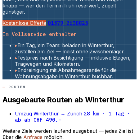
knapp — wer den Termin früh reserviert, zügelt
günstiger.
Kostenlose Offerte
01579 2638825
Im Vollservice enthalten
▸
Ein Tag, ein Team: beladen in Winterthur,
zustellen am Ziel — meist ohne Zwischenlager.
▸
Festpreis nach Besichtigung — inklusive Etagen,
Tragwegen und Kilometern.
▸
Endreinigung mit Abnahmegarantie für die
Wohnungsabgabe in Winterthur buchbar.
ROUTEN
Ausgebaute Routen ab Winterthur
Umzug Winterthur → Zürich
28 km · 1 Tag ·
ab ab CHF 490.–
Weitere Ziele werden laufend ausgebaut — jedes Ziel ist
über die
Anfrage
möglich.