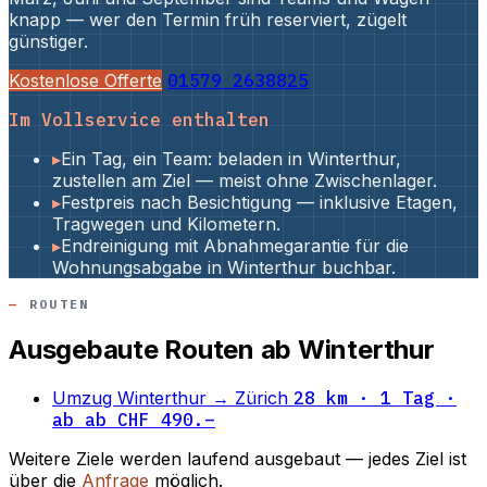
knapp — wer den Termin früh reserviert, zügelt
günstiger.
Kostenlose Offerte
01579 2638825
Im Vollservice enthalten
▸
Ein Tag, ein Team: beladen in Winterthur,
zustellen am Ziel — meist ohne Zwischenlager.
▸
Festpreis nach Besichtigung — inklusive Etagen,
Tragwegen und Kilometern.
▸
Endreinigung mit Abnahmegarantie für die
Wohnungsabgabe in Winterthur buchbar.
ROUTEN
Ausgebaute Routen ab Winterthur
Umzug Winterthur → Zürich
28 km · 1 Tag ·
ab ab CHF 490.–
Weitere Ziele werden laufend ausgebaut — jedes Ziel ist
über die
Anfrage
möglich.